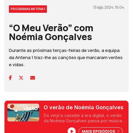
13 ago, 2024, 18:04
PROGRAMAS ANTENA 1
“O Meu Verão” com
Noémia Gonçalves
Durante as próximas terças-feiras de verão, a equipa
da Antena 1 traz-lhe as canções que marcaram verões
e vidas.
O verão de Noémia Gonçalves
Do vinyl e cassete à era digital, o verão
da Noémia Gonçalves passa por música
de várias latitudes, as suas e as do irmão,
MAIS EPISÓDIOS
ou seja, aqueles que há uns anos eram