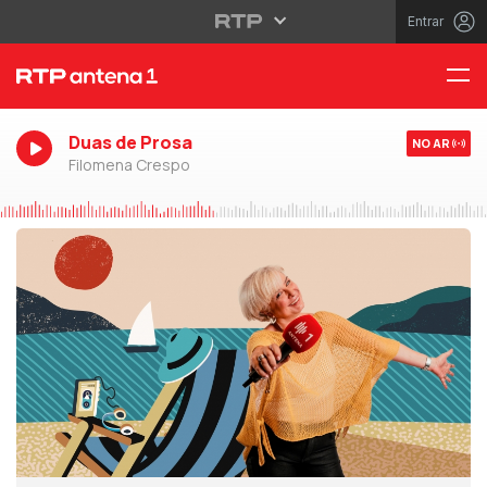
Entrar
Duas de Prosa
NO AR
Filomena Crespo