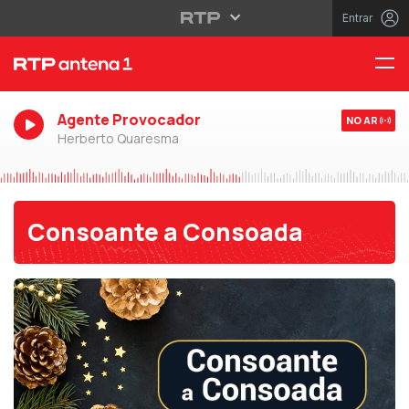
Entrar
Agente Provocador
NO AR
Herberto Quaresma
Consoante a Consoada