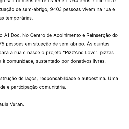
go são homens entre os 45 e os 64 anos, solteiros e
situação de sem-abrigo, 9403 pessoas vivem na rua e
as temporárias.
 do A1 Doc. No Centro de Acolhimento e Reinserção do
75 pessoas em situação de sem-abrigo. Às quintas-
 para a rua e nasce o projeto “Pizz’And Love”: pizzas
o à comunidade, sustentado por donativos livres.
strução de laços, responsabilidade e autoestima. Uma
ade e participação comunitária.
aula Veran.