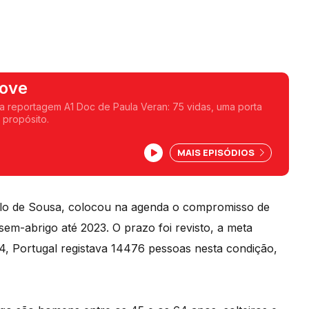
Love
a reportagem A1 Doc de Paula Veran: 75 vidas, uma porta
 propósito.
MAIS EPISÓDIOS
elo de Sousa, colocou na agenda o compromisso de
em-abrigo até 2023. O prazo foi revisto, a meta
24, Portugal registava 14476 pessoas nesta condição,