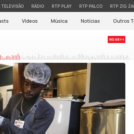
TELEVISÃO
RÁDIO
RTP PLAY
RTP PALCO
RTP ZIG ZA
asts
Vídeos
Música
Notícias
Outros 
(abre em nova jane
s
NO AR