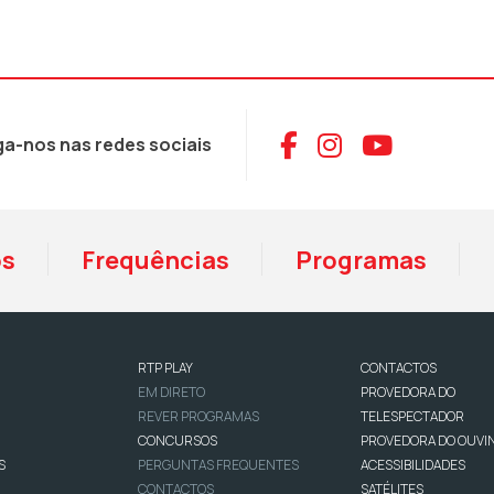
Aceder ao Face
Aceder ao I
Aceder 
ga-nos nas redes sociais
os
Frequências
Programas
RTP PLAY
CONTACTOS
EM DIRETO
PROVEDORA DO
REVER PROGRAMAS
TELESPECTADOR
CONCURSOS
PROVEDORA DO OUVI
S
PERGUNTAS FREQUENTES
ACESSIBILIDADES
CONTACTOS
SATÉLITES