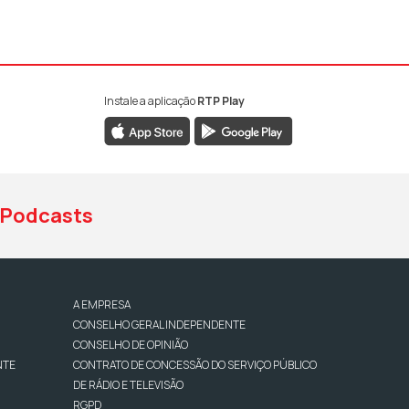
Instale a aplicação
RTP Play
book da RTP Antena 1
nstagram da RTP Antena 1
ao YouTube da RTP Antena 1
Podcasts
A EMPRESA
CONSELHO GERAL INDEPENDENTE
CONSELHO DE OPINIÃO
NTE
CONTRATO DE CONCESSÃO DO SERVIÇO PÚBLICO
DE RÁDIO E TELEVISÃO
RGPD