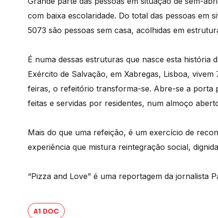
Grande parte das pessoas em situação de sem-abri
com baixa escolaridade. Do total das pessoas em 
5073 são pessoas sem casa, acolhidas em estrutur
É numa dessas estruturas que nasce esta história
Exército de Salvação, em Xabregas, Lisboa, vivem 
feiras, o refeitório transforma-se. Abre-se a porta
feitas e servidas por residentes, num almoço abert
Mais do que uma refeição, é um exercício de recon
experiência que mistura reintegração social, dignid
“Pizza and Love” é uma reportagem da jornalista P
A1 DOC