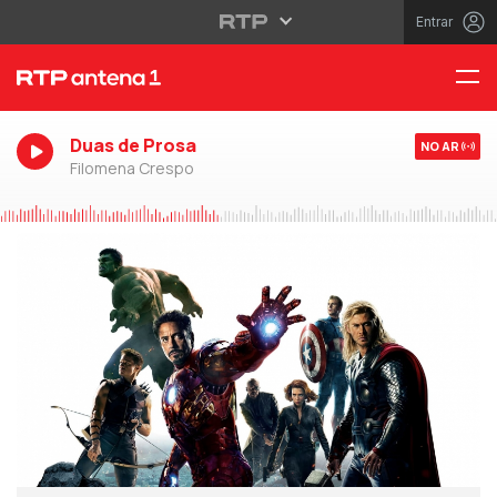
Entrar
Duas de Prosa
NO AR
Filomena Crespo