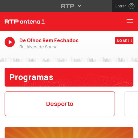
Entrar
De Olhos Bem Fechados
NO AR
Rui Alves de Sousa
Programas
Desporto