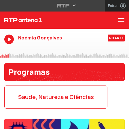
Entrar
Noémia Gonçalves
NO AR
Programas
Saúde, Natureza e Ciências