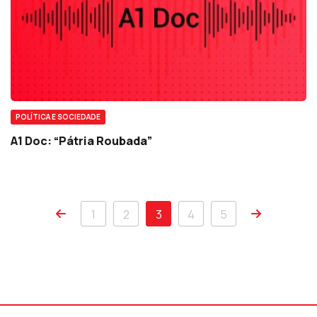
POLÍTICA E SOCIEDADE
A1 Doc: “Pátria Roubada”
1
2
3
4
5