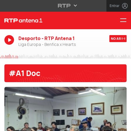
Entrar
Desporto - RTP Antena 1
NO AR
Liga Europa - Benfica x Hearts
#A1 Doc