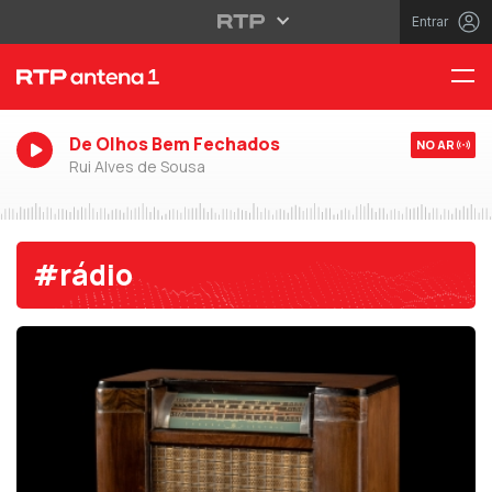
Entrar
De Olhos Bem Fechados
NO AR
Rui Alves de Sousa
#rádio