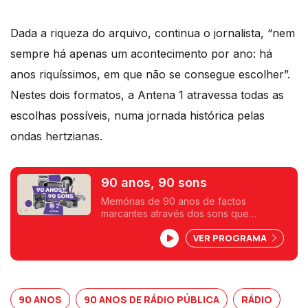
Dada a riqueza do arquivo, continua o jornalista, “nem
sempre há apenas um acontecimento por ano: há
anos riquíssimos, em que não se consegue escolher”.
Nestes dois formatos, a Antena 1 atravessa todas as
escolhas possíveis, numa jornada histórica pelas
ondas hertzianas.
90 anos, 90 sons
Memórias de 90 anos de factos
marcantes através dos sons que
encontramos no arquivo da rádio pública.
VER PROGRAMA
Um trabalho da autoria do jornalista João
Paulo Baltazar, com montagem e
sonoplastia de Luís Coelho e pesquisa
de arquivo de Ana Paula Ferreira,
Eduardo Leite e Sónia Ferreira.
90 ANOS
90 ANOS DE RÁDIO PÚBLICA
RÁDIO