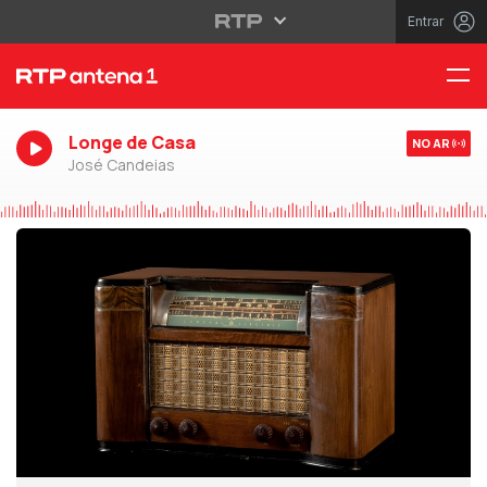
Entrar
Longe de Casa
NO AR
José Candeias