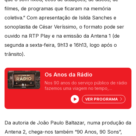
filmes, de programas que ficaram na memória
coletiva.” Com apresentação de Isilda Sanches e
sonoplastia de César Veríssimo, o formato pode ser
ouvido na RTP Play e na emissão da Antena 1 (de
segunda a sexta-feira, 9h13 e 16h13, logo após o
trânsito).
Os Anos da Rádio
Nos 90 anos do serviço público de rádio
fazemos uma viagem no tempo,
recordando factos, personalidades e
VER PROGRAMA
canções que marcaram o passar dos
anos.
Da autoria de João Paulo Baltazar, numa produção da
Antena 2, chega-nos também “90 Anos, 90 Sons”,