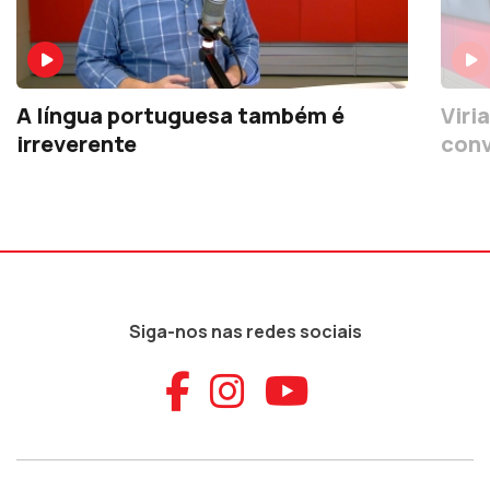
A língua portuguesa também é
Viri
irreverente
conv
Siga-nos nas redes sociais
Aceder ao Faceb
Aceder ao Ins
Aceder ao