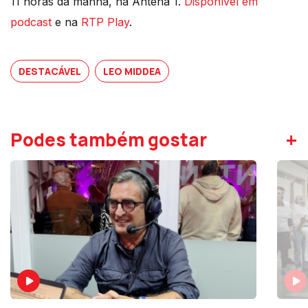
11 horas da manhã, na Antena 1.
Disponível em
podcast
e na
RTP Play
.
DESTACÁVEL
LEO MIDDEA
+
Podes também gostar