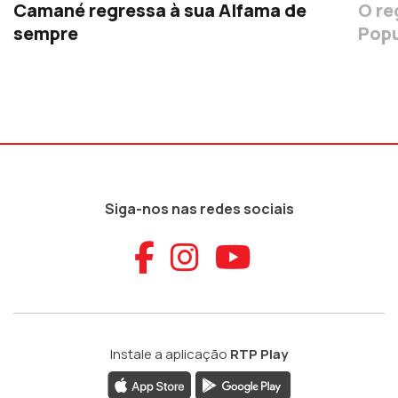
Camané regressa à sua Alfama de
O re
sempre
Popu
Siga-nos nas redes sociais
Aceder ao Faceb
Aceder ao Ins
Aceder ao
Instale a aplicação
RTP Play