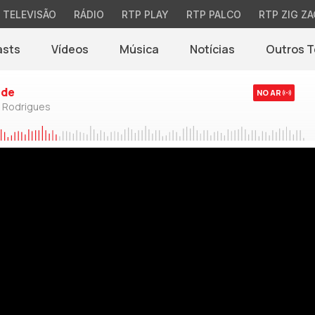
TELEVISÃO
RÁDIO
RTP PLAY
RTP PALCO
RTP ZIG ZA
asts
Vídeos
Música
Notícias
Outros 
(abre em nova jane
rde
NO AR
o Rodrigues