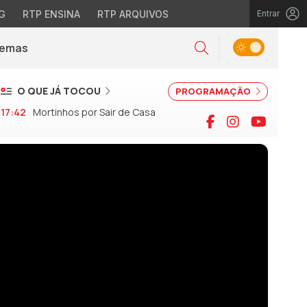
G
RTP ENSINA
RTP ARQUIVOS
Entrar
Alternar tema
Temas
la)
Pesquisar
O QUE JÁ TOCOU
PROGRAMAÇÃO
17:42
Mortinhos por Sair de Casa
Facebook
Instagram
YouTu