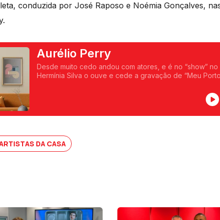
leta, conduzida por José Raposo e Noémia Gonçalves, nas
y.
Aurélio Perry
Desde muito cedo andou com atores, e é no “show” no “
Hermínia Silva o ouve e cede a gravação de “Meu Porto
Ary dos Santos. Canção que seria um marco na sua carr
ARTISTAS DA CASA