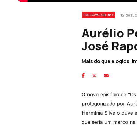
12 dez, 
PROGRAMAS ANTENA 1
Aurélio P
José Rap
Mais do que elogios, i
O novo episódio de “Os 
protagonizado por Auré
Hermínia Silva o ouve 
que seria um marco na 