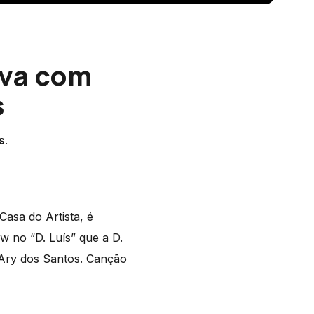
iva com
s
s.
Casa do Artista, é
 no “D. Luís” que a D.
 Ary dos Santos. Canção