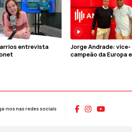
arrios entrevista
Jorge Andrade: vice-
Jonet
campeão da Europa 
Aceder ao Face
Aceder ao I
Aceder 
ga-nos nas redes sociais