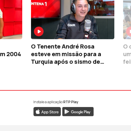
O Tenente André Rosa
O 
em 2004
esteve em missão para a
um
Turquia após o sismo de
fe
2023
Instale a aplicação
RTP Play
book da RTP Antena 1
nstagram da RTP Antena 1
ao YouTube da RTP Antena 1