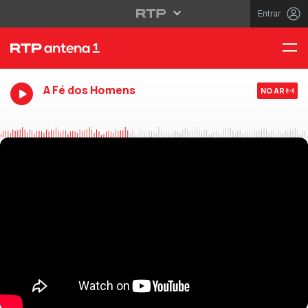
Entrar
A Fé dos Homens
NO AR