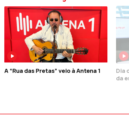
A “Rua das Pretas” veio à Antena 1
Dia 
da e