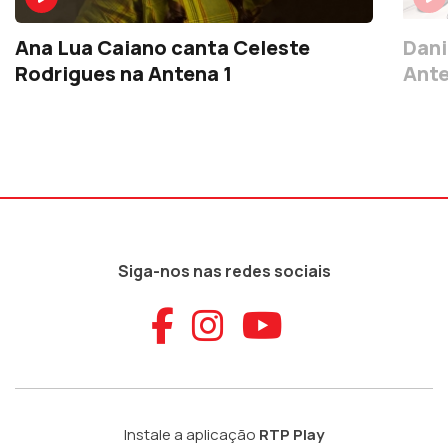
Ana Lua Caiano canta Celeste
Dani
Rodrigues na Antena 1
Ante
Siga-nos nas redes sociais
Aceder ao Faceb
Aceder ao Ins
Aceder ao
Instale a aplicação
RTP Play