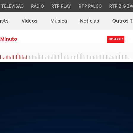
TELEVISÃO
RÁDIO
RTP PLAY
RTP PALCO
RTP ZIG ZA
asts
Vídeos
Música
Notícias
Outros 
(abre em nova jane
 Minuto
NO AR