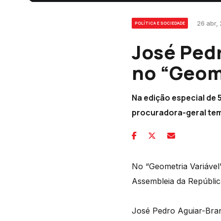
26 abr, 
POLÍTICA E SOCIEDADE
José Ped
no “Geome
Na edição especial de 5
procuradora-geral tem 
No “Geometria Variável
Assembleia da República
José Pedro Aguiar-Bran