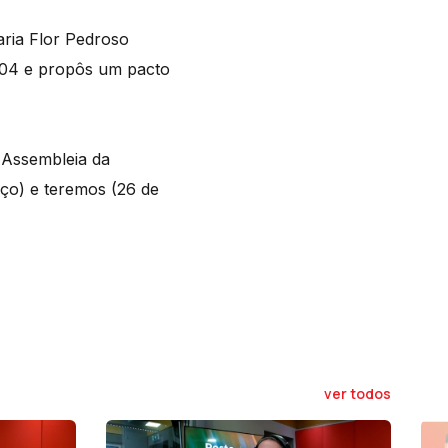
aria Flor Pedroso
2004 e propôs um pacto
 Assembleia da
rço) e teremos (26 de
ver todos