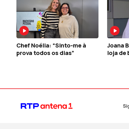
Chef Noélia: “Sinto-me à
Joana B
prova todos os dias”
loja de
Si