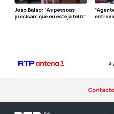
João Baião: “As pessoas
“Agent
precisam que eu esteja feliz”
entrevi
Si
Contact