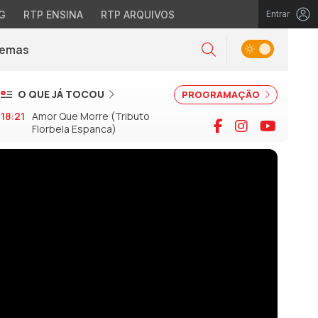
G
RTP ENSINA
RTP ARQUIVOS
Entrar
Alternar tema
Temas
la)
Pesquisar
O QUE JÁ TOCOU
PROGRAMAÇÃO
18:21
Amor Que Morre (Tributo
Facebook
Instagram
YouTu
Florbela Espanca)