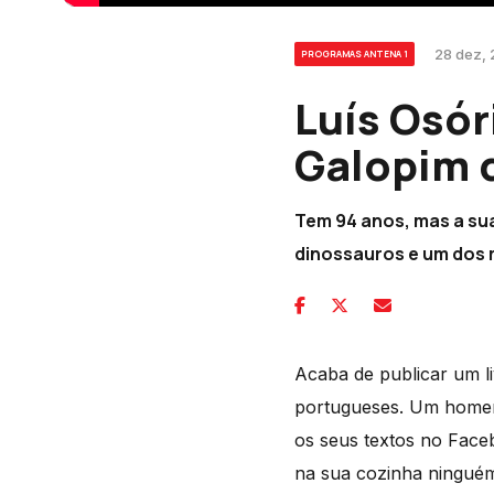
28 dez, 
PROGRAMAS ANTENA 1
Luís Osó
Galopim 
Tem 94 anos, mas a sua
dinossauros e um dos 
Acaba de publicar um l
portugueses. Um homem 
os seus textos no Faceb
na sua cozinha ninguém