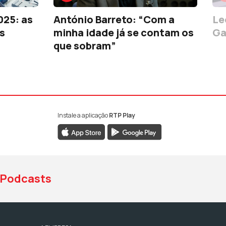
025: as
António Barreto: “Com a
Le
s
minha idade já se contam os
Ga
que sobram”
Instale a aplicação
RTP Play
book da RTP Antena 1
nstagram da RTP Antena 1
ao YouTube da RTP Antena 1
Podcasts