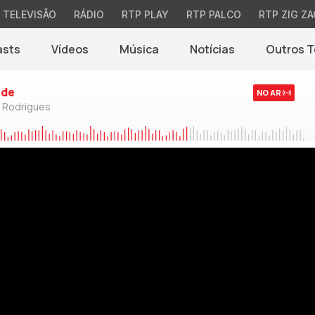
TELEVISÃO
RÁDIO
RTP PLAY
RTP PALCO
RTP ZIG ZA
asts
Vídeos
Música
Notícias
Outros 
(abre em nova jane
rde
NO AR
o Rodrigues