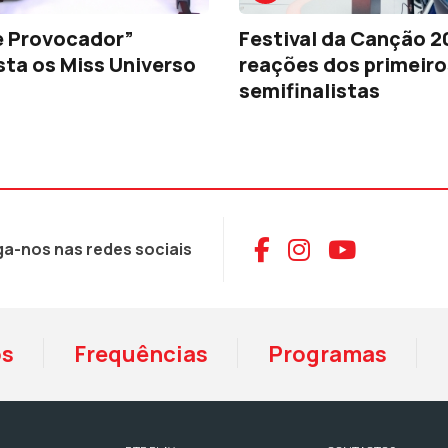
e Provocador”
Festival da Canção 2
sta os Miss Universo
reações dos primeiro
semifinalistas
Aceder ao Face
Aceder ao I
Aceder 
ga-nos nas redes sociais
os
Frequências
Programas