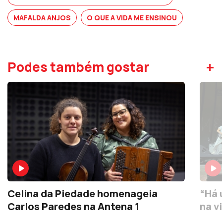
MAFALDA ANJOS
O QUE A VIDA ME ENSINOU
+
Podes também gostar
Celina da Piedade homenageia
“Há 
Carlos Paredes na Antena 1
na v