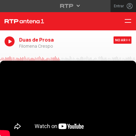
Entrar
Duas de Prosa
NO AR
Filomena Crespo