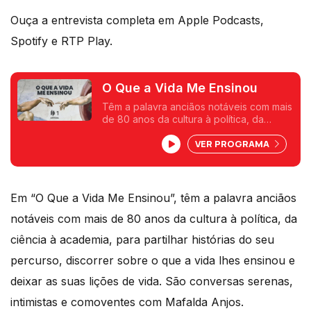
Ouça a entrevista completa em Apple Podcasts,
Spotify e RTP Play.
O Que a Vida Me Ensinou
Têm a palavra anciãos notáveis com mais
de 80 anos da cultura à política, da
ciência à academia, para partilhar
VER PROGRAMA
histórias do seu percurso, discorrer
sobre o que a vida lhes ensinou e deixar
as suas lições de vida. São conversas
serenas, intimistas e comoventes com
Mafalda Anjos.
Em “O Que a Vida Me Ensinou”, têm a palavra anciãos
notáveis com mais de 80 anos da cultura à política, da
ciência à academia, para partilhar histórias do seu
percurso, discorrer sobre o que a vida lhes ensinou e
deixar as suas lições de vida. São conversas serenas,
intimistas e comoventes com Mafalda Anjos.