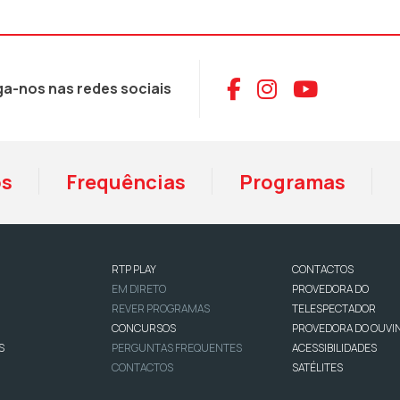
Aceder ao Face
Aceder ao I
Aceder 
ga-nos nas redes sociais
os
Frequências
Programas
RTP PLAY
CONTACTOS
EM DIRETO
PROVEDORA DO
REVER PROGRAMAS
TELESPECTADOR
CONCURSOS
PROVEDORA DO OUVI
S
PERGUNTAS FREQUENTES
ACESSIBILIDADES
CONTACTOS
SATÉLITES