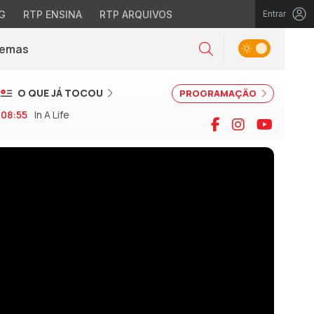
G
RTP ENSINA
RTP ARQUIVOS
Entrar
Alternar tema
Temas
la)
Pesquisar
O QUE JÁ TOCOU
PROGRAMAÇÃO
08:55
In A Life
Facebook
Instagram
YouTu