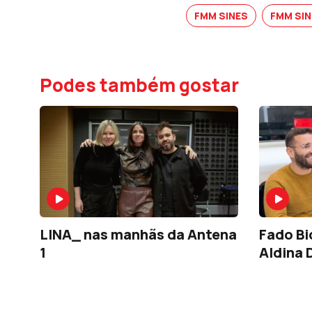
FMM SINES
FMM SIN
Podes também gostar
LINA_ nas manhãs da Antena
Fado Bi
1
Aldina 