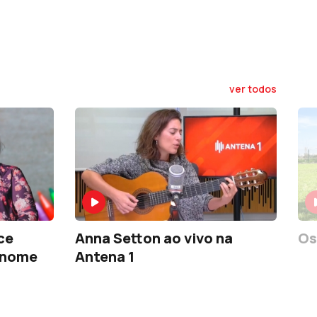
ver todos
ce
Anna Setton ao vivo na
Os
u nome
Antena 1