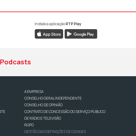
Instale a aplicação
RTP Play
book da RTP Antena 1
nstagram da RTP Antena 1
ao YouTube da RTP Antena 1
Podcasts
A EMPRESA
CONSELHO GERAL INDEPENDENTE
CONSELHO DE OPINIÃO
NTE
CONTRATO DE CONCESSÃO DO SERVIÇO PÚBLICO
DE RÁDIO E TELEVISÃO
RGPD
GESTÃO DAS DEFINIÇÕES DE COOKIES