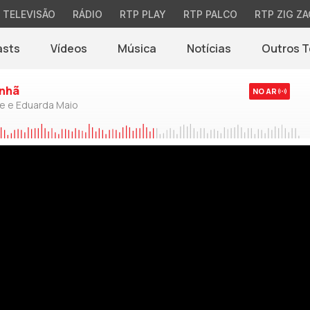
TELEVISÃO
RÁDIO
RTP PLAY
RTP PALCO
RTP ZIG ZA
asts
Vídeos
Música
Notícias
Outros 
(abre em nova jane
nhã
NO AR
de e Eduarda Maio