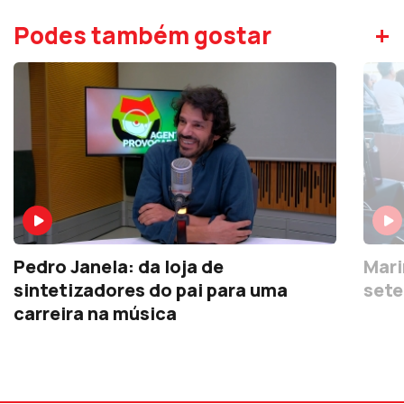
+
Podes também gostar
Pedro Janela: da loja de
Mari
sintetizadores do pai para uma
sete
carreira na música