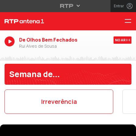
Entrar
De Olhos Bem Fechados
NO AR
Rui Alves de Sousa
Semana de...
Irreverência