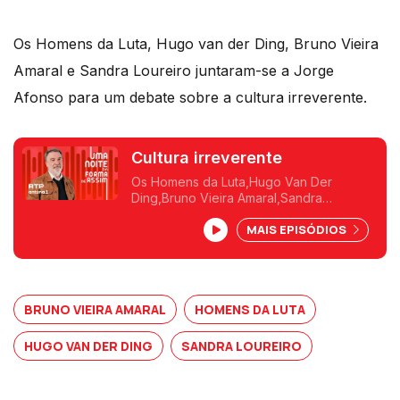
Os Homens da Luta, Hugo van der Ding, Bruno Vieira
Amaral e Sandra Loureiro juntaram-se a Jorge
Afonso para um debate sobre a cultura irreverente.
Cultura irreverente
Os Homens da Luta,Hugo Van Der
Ding,Bruno Vieira Amaral,Sandra
Loureiro,
MAIS EPISÓDIOS
BRUNO VIEIRA AMARAL
HOMENS DA LUTA
HUGO VAN DER DING
SANDRA LOUREIRO