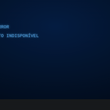
RROR
TO INDISPONÍVEL