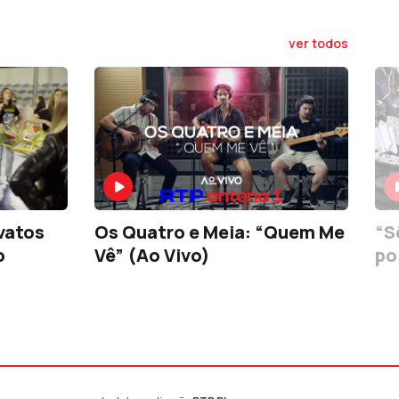
ver todos
vatos
Os Quatro e Meia: “Quem Me
“S
o
Vê” (Ao Vivo)
po