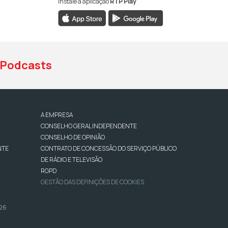
Instale a aplicação
RTP Play
book da RTP Antena 1
nstagram da RTP Antena 1
ao YouTube da RTP Antena 1
Podcasts
A EMPRESA
CONSELHO GERAL INDEPENDENTE
CONSELHO DE OPINIÃO
NTE
CONTRATO DE CONCESSÃO DO SERVIÇO PÚBLICO
DE RÁDIO E TELEVISÃO
RGPD
GESTÃO DAS DEFINIÇÕES DE COOKIES
026