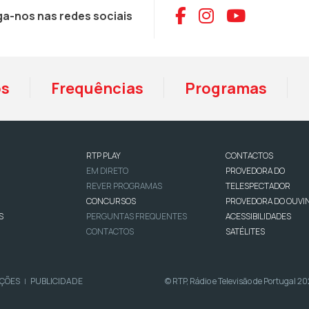
Aceder ao Face
Aceder ao I
Aceder 
ga-nos nas redes sociais
os
Frequências
Programas
RTP PLAY
CONTACTOS
EM DIRETO
PROVEDORA DO
REVER PROGRAMAS
TELESPECTADOR
CONCURSOS
PROVEDORA DO OUVI
S
PERGUNTAS FREQUENTES
ACESSIBILIDADES
CONTACTOS
SATÉLITES
IÇÕES
PUBLICIDADE
© RTP, Rádio e Televisão de Portugal 2
|