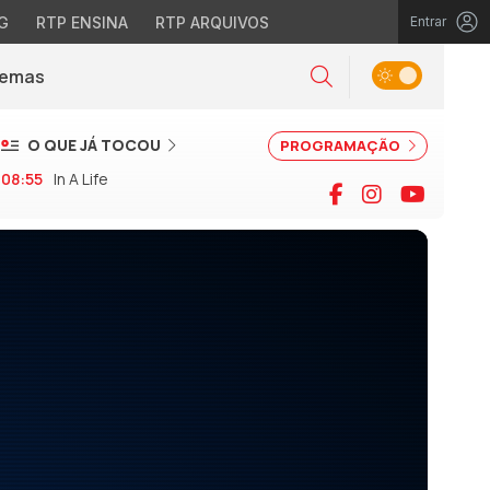
G
RTP ENSINA
RTP ARQUIVOS
Entrar
Alternar tema
Temas
la)
Pesquisar
O QUE JÁ TOCOU
PROGRAMAÇÃO
08:55
In A Life
Facebook
Instagram
YouTu