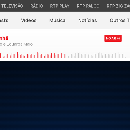
TELEVISÃO
RÁDIO
RTP PLAY
RTP PALCO
RTP ZIG ZA
asts
Vídeos
Música
Notícias
Outros 
(abre em nova jane
nhã
NO AR
de e Eduarda Maio