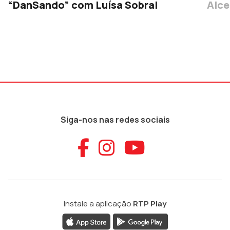
“DanSando” com Luísa Sobral
Alce
Siga-nos nas redes sociais
Aceder ao Faceb
Aceder ao Ins
Aceder ao
Instale a aplicação
RTP Play