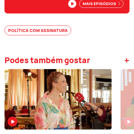
MAIS EPISÓDIOS
o Governo mais reformista dos últimos 30
anos", defende Paulo Rangel.
POLÍTICA COM ASSINATURA
+
Podes também gostar