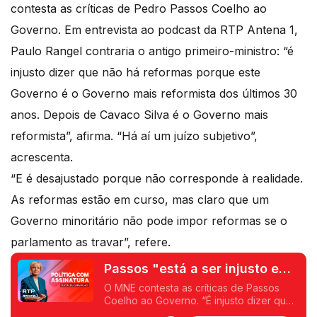
contesta as críticas de Pedro Passos Coelho ao
Governo. Em entrevista ao podcast da RTP Antena 1,
Paulo
Rangel
contraria o antigo primeiro-ministro: “é
injusto dizer que não há reformas porque este
Governo é o Governo mais reformista dos últimos 30
anos. Depois de Cavaco Silva é o Governo mais
reformista”, afirma. “Há aí um juízo subjetivo”,
acrescenta.
“E é desajustado porque não corresponde à realidade.
As reformas estão em curso, mas claro que um
Governo minoritário não pode impor reformas se o
parlamento as travar”, refere.
Passos "está a ser injusto e
desajustado" acusa Paulo
O MNE contesta as críticas de Passos
Coelho ao Governo. “É injusto dizer que
Rangel
não há reformas porque este Governo é