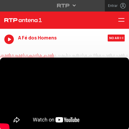
Entrar
A Fé dos Homens
NO AR