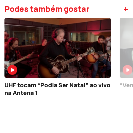
+
Podes também gostar
UHF tocam “Podia Ser Natal” ao vivo
“Ven
na Antena 1