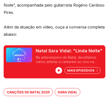
Noite”, acompanhada pelo guitarrista Rogério Cardoso
Pires.
Além da atuação em vídeo, ouça a conversa completa
abaixo:
Natal Sara Vidal: "Linda Noite"
Na antevéspera de Natal, desafiámos
vários artistas a cantarem ao vivo na
rádio canções alusivas à quadra que
MAIS EPISÓDIOS
vivemos e partilharem com os ouvintes
as suas memórias e hábitos natalícios.
CANÇÕES DE NATAL 2025
SARA VIDAL