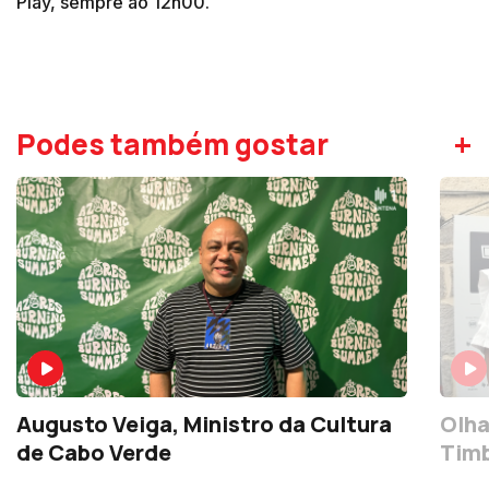
Play, sempre ao 12h00.
+
Podes também gostar
Augusto Veiga, Ministro da Cultura
Olha
de Cabo Verde
Tim