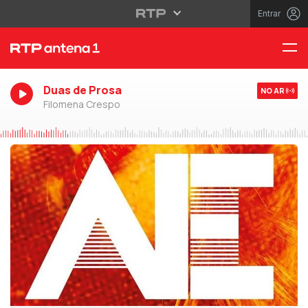
Entrar
Duas de Prosa
NO AR
Filomena Crespo