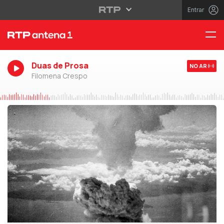
Entrar
Duas de Prosa
NO AR
Filomena Crespo