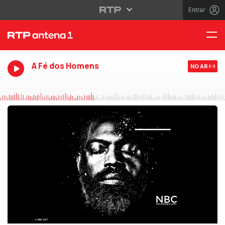
Entrar
A Fé dos Homens
NO AR