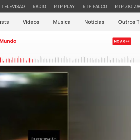
TELEVISÃO
RÁDIO
RTP PLAY
RTP PALCO
RTP ZIG ZA
asts
Vídeos
Música
Notícias
Outros 
(abre em nova jane
 Mundo
NO AR