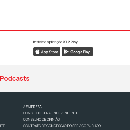
Instale a aplicação
RTP Play
book da RTP Antena 1
nstagram da RTP Antena 1
ao YouTube da RTP Antena 1
Podcasts
A EMPRESA
CONSELHO GERAL INDEPENDENTE
CONSELHO DE OPINIÃO
NTE
CONTRATO DE CONCESSÃO DO SERVIÇO PÚBLICO