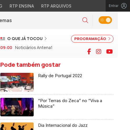
G
RTP ENSINA
RTP ARQUIVOS
Entrar
Alternar tema
Temas
la)
Pesquisar
O QUE JÁ TOCOU
PROGRAMAÇÃO
09:00
Noticiários Antena1
Facebook
Instagram
YouTu
Pode também gostar
Rally de Portugal 2022
“Por Terras do Zeca” no “Viva a
Música”
Dia Internacional do Jazz