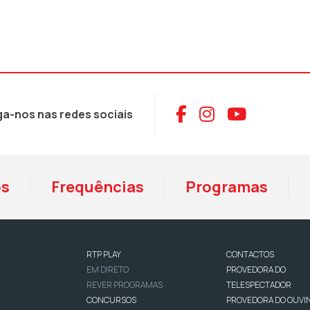
Aceder ao Face
Aceder ao I
Aceder 
ga-nos nas redes sociais
os
Frequências
Programas
RTP PLAY
CONTACTOS
EM DIRETO
PROVEDORA DO
REVER PROGRAMAS
TELESPECTADOR
CONCURSOS
PROVEDORA DO OUVI