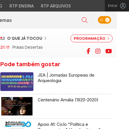
G
RTP ENSINA
RTP ARQUIVOS
Entrar
Alternar tema
Temas
la)
Pesquisar
O QUE JÁ TOCOU
PROGRAMAÇÃO
21:11
Praias Desertas
Facebook
Instagram
YouTu
Pode também gostar
JEA | Jornadas Europeias de
Arqueologia
Centenário Amália (1920-2020)
Apoio A1: Ciclo “Política e