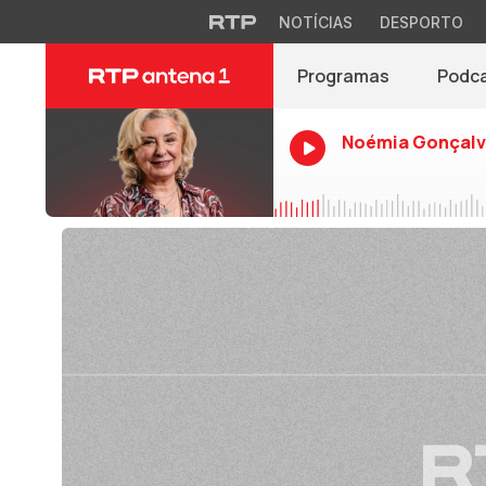
NOTÍCIAS
DESPORTO
Programas
Podc
Noémia Gonçalv