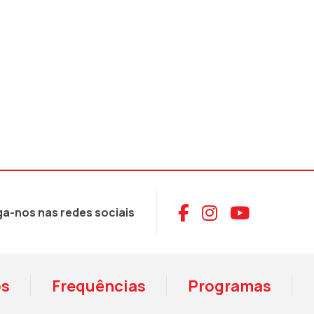
Aceder ao Face
Aceder ao I
Aceder 
ga-nos nas redes sociais
os
Frequências
Programas