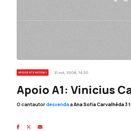
31 out, 2008, 14:20
APOIOS RTP ANTENA 1
Apoio A1: Vinicius C
O cantautor
desvenda
a
Ana Sofia Carvalhêda
3 