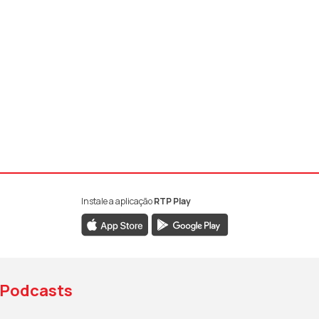
Instale a aplicação
RTP Play
book da RTP Antena 1
nstagram da RTP Antena 1
ao YouTube da RTP Antena 1
Podcasts