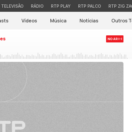
TELEVISÃO
RÁDIO
RTP PLAY
RTP PALCO
RTP ZIG ZA
asts
Vídeos
Música
Notícias
Outros 
(abre em nova jane
es
NO AR