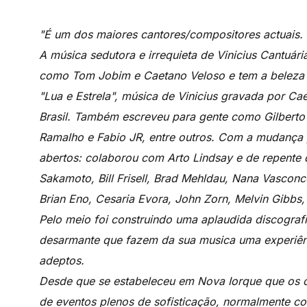
"É um dos maiores cantores/compositores actuais.
A música sedutora e irrequieta de Vinicius Cantuá
como Tom Jobim e Caetano Veloso e tem a beleza t
"Lua e Estrela", música de Vinicius gravada por C
Brasil. Também escreveu para gente como Gilberto 
Ramalho e Fabio JR, entre outros. Com a mudança 
abertos: colaborou com Arto Lindsay e de repente
Sakamoto, Bill Frisell, Brad Mehldau, Nana Vasconc
Brian Eno, Cesaria Evora, John Zorn, Melvin Gibbs,
Pelo meio foi construindo uma aplaudida discografi
desarmante que fazem da sua musica uma experiên
adeptos.
Desde que se estabeleceu em Nova Iorque que os c
de eventos plenos de sofisticação, normalmente c