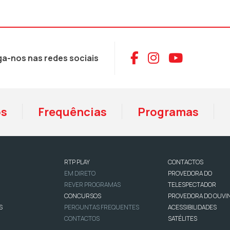
Aceder ao Face
Aceder ao I
Aceder 
ga-nos nas redes sociais
os
Frequências
Programas
RTP PLAY
CONTACTOS
EM DIRETO
PROVEDORA DO
REVER PROGRAMAS
TELESPECTADOR
CONCURSOS
PROVEDORA DO OUVI
S
PERGUNTAS FREQUENTES
ACESSIBILIDADES
CONTACTOS
SATÉLITES