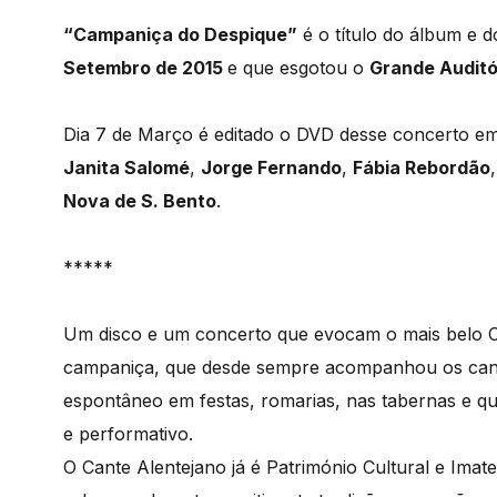
“Campaniça do Despique”
é o título do álbum e 
Setembro de 2015
e que esgotou o
Grande Auditó
Dia 7 de Março é editado o DVD desse concerto e
Janita Salomé
,
Jorge Fernando
,
Fábia Rebordão
Nova de S. Bento
.
*****
Um disco e um concerto que evocam o mais belo Ca
campaniça, que desde sempre acompanhou os cant
espontâneo em festas, romarias, nas tabernas e 
e performativo.
O Cante Alentejano já é Património Cultural e Ima