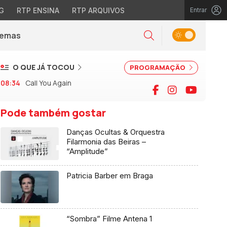
G
RTP ENSINA
RTP ARQUIVOS
Entrar
Alternar tema
Temas
la)
Pesquisar
O QUE JÁ TOCOU
PROGRAMAÇÃO
08:34
Call You Again
Facebook
Instagram
YouTu
Pode também gostar
Danças Ocultas & Orquestra
Filarmonia das Beiras –
“Amplitude”
Patricia Barber em Braga
“Sombra” Filme Antena 1