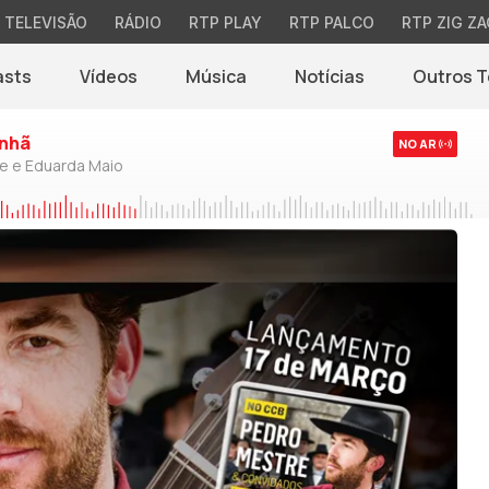
TELEVISÃO
RÁDIO
RTP PLAY
RTP PALCO
RTP ZIG ZA
asts
Vídeos
Música
Notícias
Outros 
(abre em nova jane
nhã
NO AR
de e Eduarda Maio