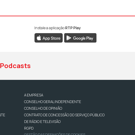
Instale a aplicação
RTP Play
book da RTP Antena 1
nstagram da RTP Antena 1
ao YouTube da RTP Antena 1
Podcasts
A EMPRESA
CONSELHO GERAL INDEPENDENTE
CONSELHO DE OPINIÃO
NTE
CONTRATO DE CONCESSÃO DO SERVIÇO PÚBLICO
DE RÁDIO E TELEVISÃO
RGPD
GESTÃO DAS DEFINIÇÕES DE COOKIES