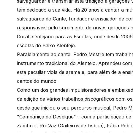
salvaguardar e transmitir esta tradição a geraçõe
tem dedicado a sua vida. Há 20 anos a cantar a músi
salvaguarda do Cante, fundador e ensaiador de cor
responsáveis pelo surgimento de novas gerações na
Coral alentejano para as Escolas, onde desde 2006 
escolas do Baixo Alentejo.
Paralelamente ao cante, Pedro Mestre tem trabalh
instrumento tradicional do Alentejo. Aprendeu com 
esta peculiar viola de arame e, para além de a ensi
cantos do mundo.
Como um dos grandes impulsionadores e embaixador
da edição de vários trabalhos discográficos com os
desde que iniciou o seu percurso musical, Pedro 
"Campaniça do Despique" – com a participação de 
Zambujo, Rui Vaz (Gaiteiros de Lisboa), Fábia Re