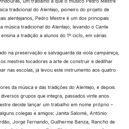
s vindouras, um trabalho a que o músico Pedro Mestre
ca tradicional do Alentejo, pioneiro do projeto de
ais alentejanos, Pedro Mestre é um dos principais
 música tradicional do Alentejo, levando o Cante
ensina a tradição a alunos do 1º ciclo, em várias
ado na preservação e salvaguarda da viola campaniça,
os mestres tocadores a arte de construir e dedilhar
nar nas escolas, já levou este instrumento aos quatro
es da música e das tradições do Alentejo, e depois
 diversos grupos que integra, passados vinte anos
Mestre decide lançar um trabalho em nome próprio –
alguns colegas e amigos: Janita Salomé, António
bordão, Jorge Fernando, Guilherme Banza, Rancho de