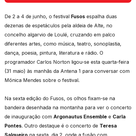
pouco sobre o cartaz e iniciativas.
De 2 a 4 de junho, o festival
Fusos
espalha duas
dezenas de espetáculos pela aldeia de Alte, no
concelho algarvio de Loulé, cruzando em palco
diferentes artes, como música, teatro, sonoplastia,
dança, poesia, pintura, literatura e rádio. O
programador Carlos Norton ligou-se esta quarta-feira
(31 maio) às manhãs da Antena 1 para conversar com
Mónica Mendes sobre o festival.
Na sexta edição do Fusos, os olhos fixam-se na
bandeira desenhada na montanha para ver o concerto
de inauguração com
Argonautus Ensemble
e
Carla
Pontes
. Outro destaque é o concerto de
Teresa
Salgueiro
na sexta, dia 2, onde a fusão com