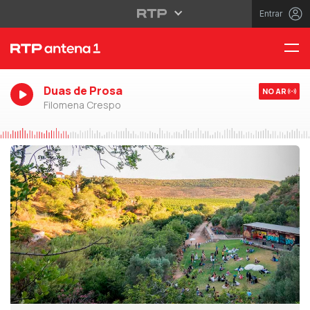
Entrar
Duas de Prosa
NO AR
Filomena Crespo