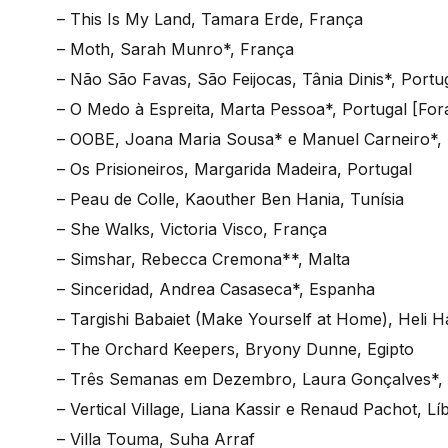
– This Is My Land, Tamara Erde, França
– Moth, Sarah Munro*, França
– Não São Favas, São Feijocas, Tânia Dinis*, Portu
– O Medo à Espreita, Marta Pessoa*, Portugal [For
– OOBE, Joana Maria Sousa* e Manuel Carneiro*, 
– Os Prisioneiros, Margarida Madeira, Portugal
– Peau de Colle, Kaouther Ben Hania, Tunísia
– She Walks, Victoria Visco, França
– Simshar, Rebecca Cremona**, Malta
– Sinceridad, Andrea Casaseca*, Espanha
– Targishi Babaiet (Make Yourself at Home), Heli Ha
– The Orchard Keepers, Bryony Dunne, Egipto
– Três Semanas em Dezembro, Laura Gonçalves*, 
– Vertical Village, Liana Kassir e Renaud Pachot, L
– Villa Touma, Suha Arraf