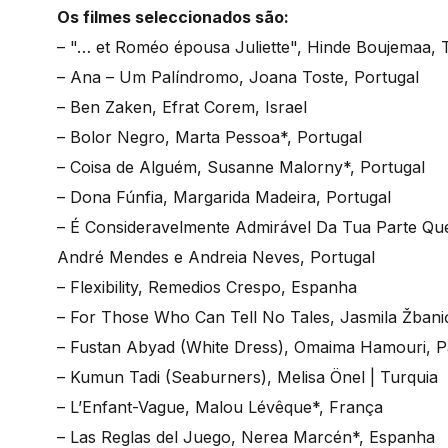
Os filmes seleccionados são:
– "… et Roméo épousa Juliette", Hinde Boujemaa, T
– Ana – Um Palíndromo, Joana Toste, Portugal
– Ben Zaken, Efrat Corem, Israel
– Bolor Negro, Marta Pessoa*, Portugal
– Coisa de Alguém, Susanne Malorny*, Portugal
– Dona Fúnfia, Margarida Madeira, Portugal
– É Consideravelmente Admirável Da Tua Parte Qu
André Mendes e Andreia Neves, Portugal
– Flexibility, Remedios Crespo, Espanha
– For Those Who Can Tell No Tales, Jasmila Žbani
– Fustan Abyad (White Dress), Omaima Hamouri, Pa
– Kumun Tadi (Seaburners), Melisa Önel | Turquia
– L’Enfant-Vague, Malou Lévêque*, França
– Las Reglas del Juego, Nerea Marcén*, Espanha