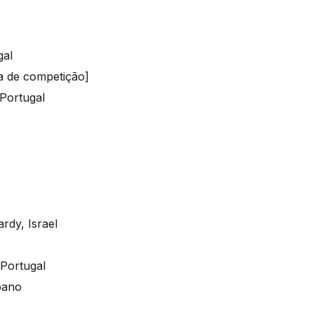
gal
a de competição]
Portugal
rdy, Israel
Portugal
íbano