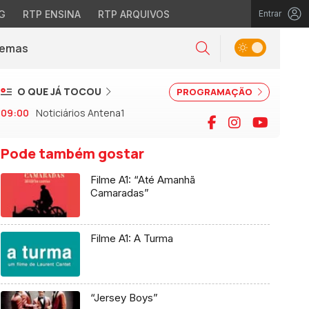
G
RTP ENSINA
RTP ARQUIVOS
Entrar
Alternar tema
Temas
la)
Pesquisar
O QUE JÁ TOCOU
PROGRAMAÇÃO
09:00
Noticiários Antena1
Facebook
Instagram
YouTu
Pode também gostar
Filme A1: “Até Amanhã
Camaradas”
Filme A1: A Turma
“Jersey Boys”