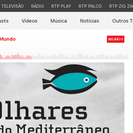
TELEVISÃO
RÁDIO
RTP PLAY
RTP PALCO
RTP ZIG ZA
asts
Vídeos
Música
Notícias
Outros 
(abre em nova jane
 Mundo
NO AR