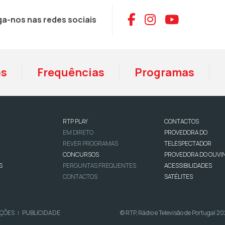
Aceder ao Face
Aceder ao I
Aceder 
ga-nos nas redes sociais
os
Frequências
Programas
RTP PLAY
CONTACTOS
EM DIRETO
PROVEDORA DO
REVER PROGRAMAS
TELESPECTADOR
CONCURSOS
PROVEDORA DO OUVI
S
PERGUNTAS FREQUENTES
ACESSIBILIDADES
CONTACTOS
SATÉLITES
IÇÕES
PUBLICIDADE
© RTP, Rádio e Televisão de Portugal 2
|