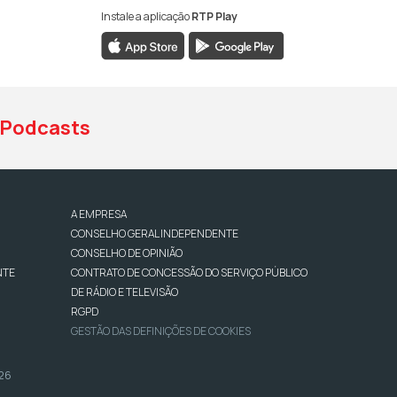
Instale a aplicação
RTP Play
book da RTP Antena 1
nstagram da RTP Antena 1
ao YouTube da RTP Antena 1
Podcasts
A EMPRESA
CONSELHO GERAL INDEPENDENTE
CONSELHO DE OPINIÃO
NTE
CONTRATO DE CONCESSÃO DO SERVIÇO PÚBLICO
DE RÁDIO E TELEVISÃO
RGPD
GESTÃO DAS DEFINIÇÕES DE COOKIES
026