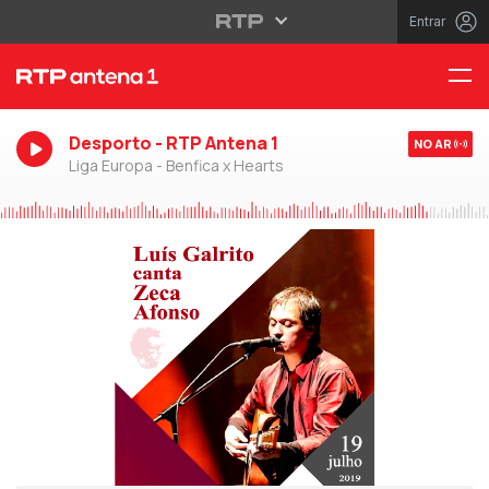
Entrar
Desporto - RTP Antena 1
NO AR
Liga Europa - Benfica x Hearts