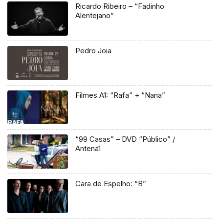
Ricardo Ribeiro – “Fadinho
Alentejano”
Pedro Joia
Filmes A1: “Rafa” + “Nana”
“99 Casas” – DVD “Público” /
Antena1
Cara de Espelho: “B”