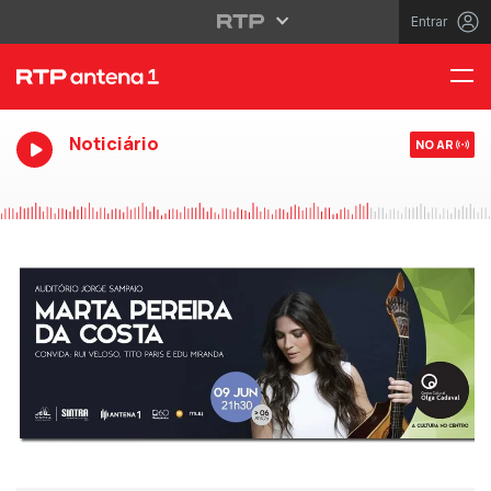
Entrar
Noticiário
NO AR