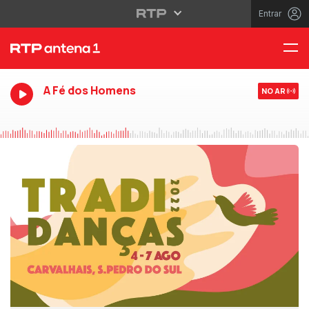
Entrar
A Fé dos Homens
NO AR