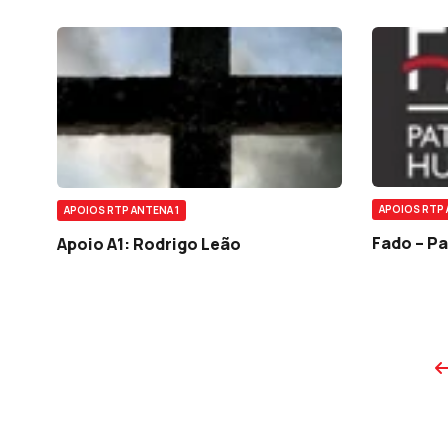
APOIOS RTP 
APOIOS RTP ANTENA 1
Fado – P
Apoio A1: Rodrigo Leão