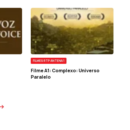
FILMES RTP ANTENA 1
Filme A1: Complexo: Universo
Paralelo