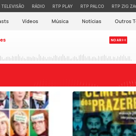
TELEVISÃO
RÁDIO
RTP PLAY
RTP PALCO
RTP ZIG ZA
asts
Vídeos
Música
Notícias
Outros 
(abre em nova jane
es
NO AR