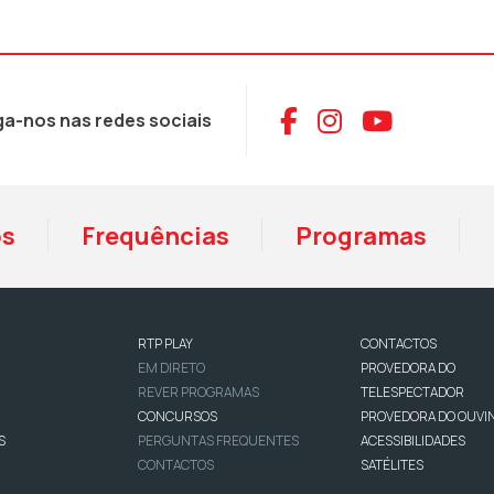
Aceder ao Face
Aceder ao I
Aceder 
ga-nos nas redes sociais
os
Frequências
Programas
RTP PLAY
CONTACTOS
EM DIRETO
PROVEDORA DO
REVER PROGRAMAS
TELESPECTADOR
CONCURSOS
PROVEDORA DO OUVI
S
PERGUNTAS FREQUENTES
ACESSIBILIDADES
CONTACTOS
SATÉLITES