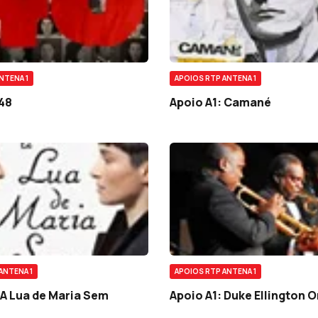
NTENA 1
APOIOS RTP ANTENA 1
 48
Apoio A1: Camané
ANTENA 1
APOIOS RTP ANTENA 1
 A Lua de Maria Sem
Apoio A1: Duke Ellington 