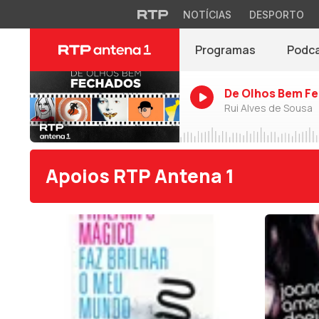
NOTÍCIAS
DESPORTO
Programas
Podc
De Olhos Bem F
Rui Alves de Sousa
Apoios RTP Antena 1