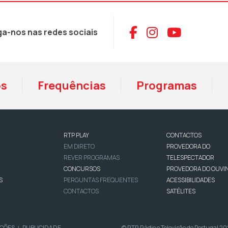
Aceder ao Face
Aceder ao I
Aceder 
ga-nos nas redes sociais
os
Frequências
Programas
RTP PLAY
CONTACTOS
EM DIRETO
PROVEDORA DO
REVER PROGRAMAS
TELESPECTADOR
CONCURSOS
PROVEDORA DO OUVI
S
PERGUNTAS FREQUENTES
ACESSIBILIDADES
CONTACTOS
SATÉLITES
IÇÕES
PUBLICIDADE
© RTP, Rádio e Televisão de Portugal 2