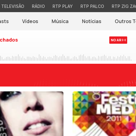
TELEVISÃO
RÁDIO
RTP PLAY
RTP PALCO
RTP ZIG ZA
asts
Vídeos
Música
Notícias
Outros 
(abre em nova jane
echados
NO AR