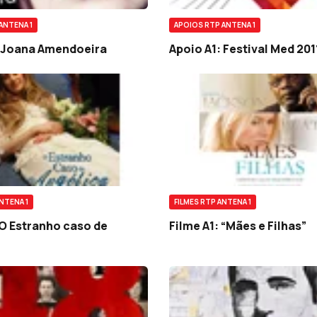
ANTENA 1
APOIOS RTP ANTENA 1
: Joana Amendoeira
Apoio A1: Festival Med 201
NTENA 1
FILMES RTP ANTENA 1
 O Estranho caso de
Filme A1: “Mães e Filhas”