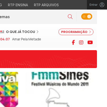
G
RTP ENSINA
RTP ARQUIVOS
Entrar
Alternar tema
Temas
la)
Pesquisar
O QUE JÁ TOCOU
PROGRAMAÇÃO
04:07
Amar Pela Metade
Facebook
Instagram
YouTu