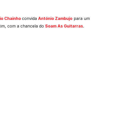
io Chainho
convida
António Zambujo
para um
zim, com a chancela do
Soam As Guitarras
.