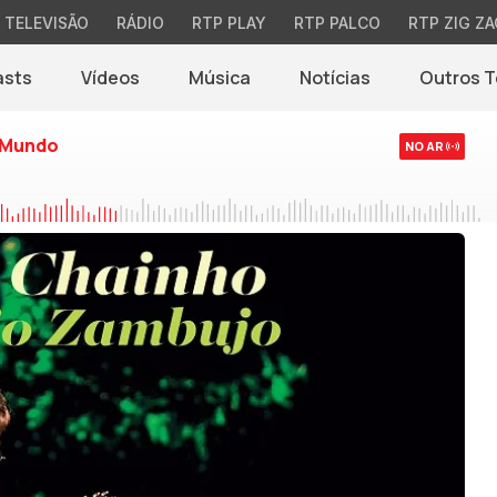
TELEVISÃO
RÁDIO
RTP PLAY
RTP PALCO
RTP ZIG ZA
asts
Vídeos
Música
Notícias
Outros 
(abre em nova jane
 Mundo
NO AR