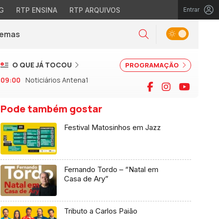
G
RTP ENSINA
RTP ARQUIVOS
Entrar
Alternar tema
Temas
la)
Pesquisar
O QUE JÁ TOCOU
PROGRAMAÇÃO
09:00
Noticiários Antena1
Facebook
Instagram
YouTu
Pode também gostar
Festival Matosinhos em Jazz
Fernando Tordo – “Natal em
Casa de Ary”
Tributo a Carlos Paião