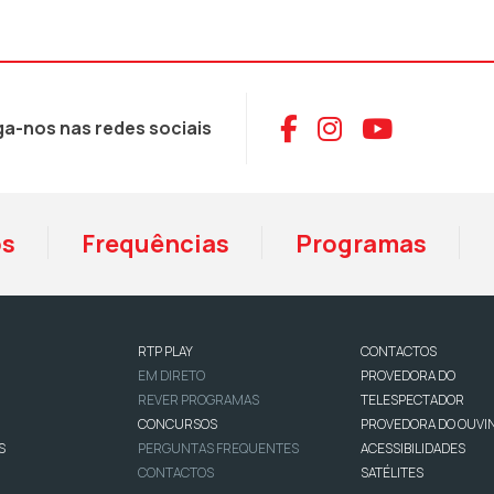
Aceder ao Face
Aceder ao I
Aceder 
ga-nos nas redes sociais
os
Frequências
Programas
RTP PLAY
CONTACTOS
EM DIRETO
PROVEDORA DO
REVER PROGRAMAS
TELESPECTADOR
CONCURSOS
PROVEDORA DO OUVI
S
PERGUNTAS FREQUENTES
ACESSIBILIDADES
CONTACTOS
SATÉLITES