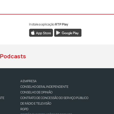
Instale a aplicação
RTP Play
book da RTP Antena 1
nstagram da RTP Antena 1
ao YouTube da RTP Antena 1
Podcasts
A EMPRESA
CONSELHO GERAL INDEPENDENTE
CONSELHO DE OPINIÃO
NTE
CONTRATO DE CONCESSÃO DO SERVIÇO PÚBLICO
DE RÁDIO E TELEVISÃO
RGPD