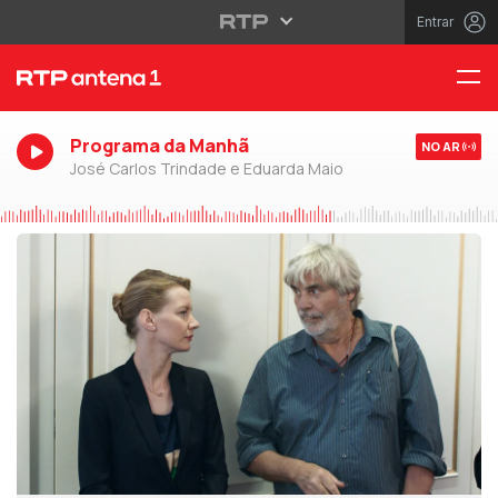
Entrar
Programa da Manhã
NO AR
José Carlos Trindade e Eduarda Maio