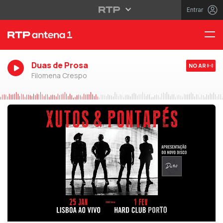
Entrar
Duas de Prosa
NO AR
Filomena Crespo