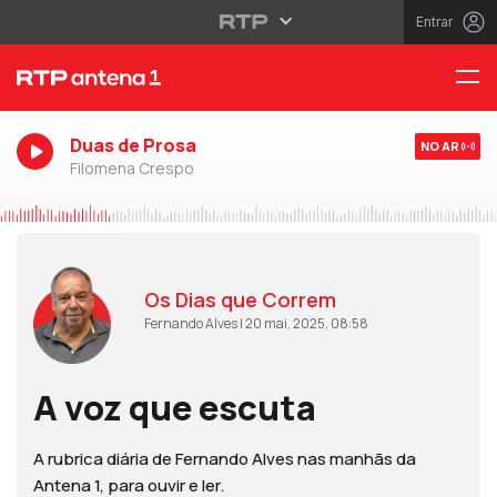
Entrar
Duas de Prosa
NO AR
Filomena Crespo
Os Dias que Correm
Fernando Alves | 20 mai, 2025, 08:58
A voz que escuta
A rubrica diária de Fernando Alves nas manhãs da
Antena 1, para ouvir e ler.