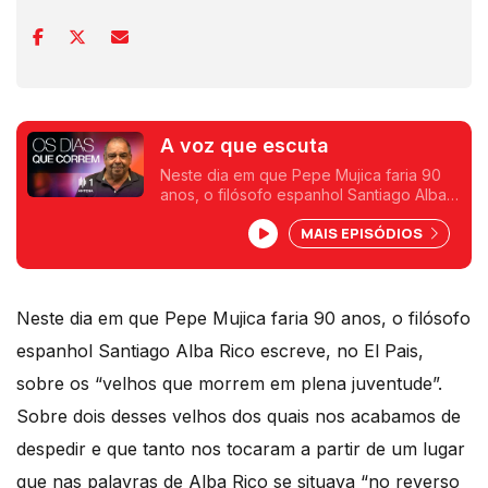
A voz que escuta
Neste dia em que Pepe Mujica faria 90
anos, o filósofo espanhol Santiago Alba
Rico escreve, no El Pais, sobre os
MAIS EPISÓDIOS
“velhos que morrem em plena
juventude”. Um texto de Fernando Alves.
Neste dia em que Pepe Mujica faria 90 anos, o filósofo
espanhol Santiago Alba Rico escreve, no El Pais,
sobre os “velhos que morrem em plena juventude”.
Sobre dois desses velhos dos quais nos acabamos de
despedir e que tanto nos tocaram a partir de um lugar
que nas palavras de Alba Rico se situava “no reverso