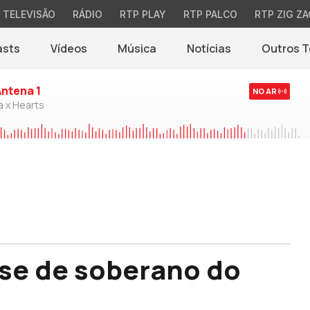
TELEVISÃO
RÁDIO
RTP PLAY
RTP PALCO
RTP ZIG ZA
asts
Vídeos
Música
Notícias
Outros 
(abre em nova jane
Antena 1
NO AR
a x Hearts
se de soberano do