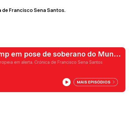
a de Francisco Sena Santos.
mp em pose de soberano do Mundo
ropeia em alerta. Crónica de Francisco Sena Santos
MAIS EPISÓDIOS