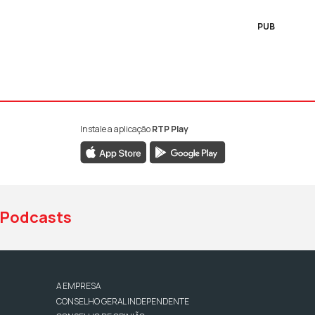
PUB
Instale a aplicação
RTP Play
book da RTP Antena 1
nstagram da RTP Antena 1
ao YouTube da RTP Antena 1
Podcasts
A EMPRESA
CONSELHO GERAL INDEPENDENTE