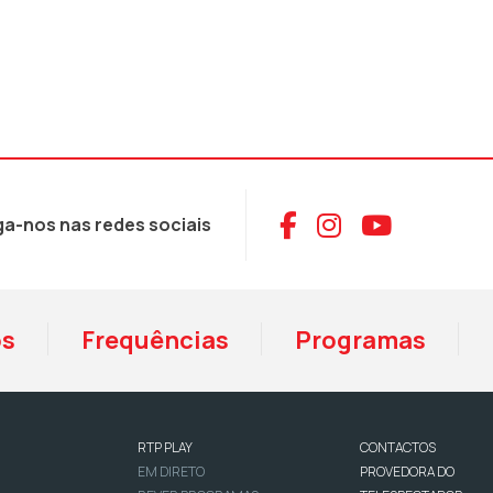
Aceder ao Face
Aceder ao I
Aceder 
ga-nos nas redes sociais
os
Frequências
Programas
RTP PLAY
CONTACTOS
EM DIRETO
PROVEDORA DO