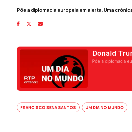
Põe a diplomacia europeia em alerta. Uma crónic
Donald Tru
Ocidental
Pôe a diplomacia eu
FRANCISCO SENA SANTOS
UM DIA NO MUNDO