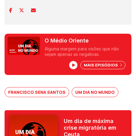
O Médio Oriente
Alguma margem para visões que não
sejam apenas as negativas.
MAIS EPISÓDIOS
FRANCISCO SENA SANTOS
UM DIA NO MUNDO
Um dia de máxima
crise migratória em
Ceuta