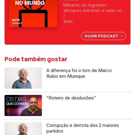
Milhares de migrantes
africanos entraram a nado no
enclave espanhol. Fica
/
exposta uma chantagem
4min
marroquina por causa do Saara
Ocidental. Uma crónica de
OUVIR PODCAST
Francisco Sena Santos.
Pode também gostar
A diferença foi o tom de Marco
Rubio em Munique
“Roteiro de desilusões”
Corrupção e derrota dos 2 maiores
partidos