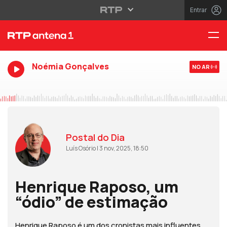
Entrar
Noémia Gonçalves
NO AR
Postal do Dia
Luís Osório | 3 nov, 2025, 18:50
Henrique Raposo, um
“ódio” de estimação
Henrique Raposo é um dos cronistas mais influentes.