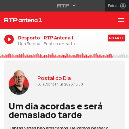
Entrar
Desporto - RTP Antena 1
NO AR
Liga Europa - Benfica x Hearts
Postal do Dia
Luís Osório | 7 jul, 2026, 18:50
Um dia acordas e será
demasiado tarde
Tantas vezes não arriscamos. Deixamos passar o