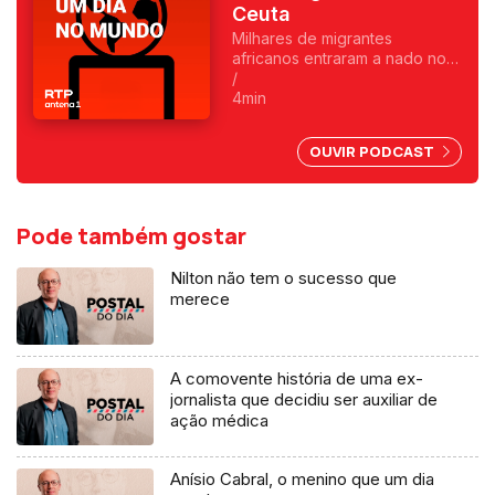
Ceuta
Milhares de migrantes
africanos entraram a nado no
enclave espanhol. Fica
/
exposta uma chantagem
4min
marroquina por causa do Saara
Ocidental. Uma crónica de
OUVIR PODCAST
Francisco Sena Santos.
Pode também gostar
Nilton não tem o sucesso que
merece
A comovente história de uma ex-
jornalista que decidiu ser auxiliar de
ação médica
Anísio Cabral, o menino que um dia