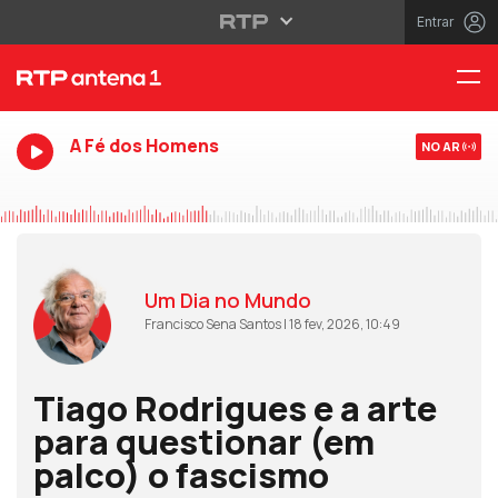
Entrar
A Fé dos Homens
NO AR
Um Dia no Mundo
Francisco Sena Santos | 18 fev, 2026, 10:49
Tiago Rodrigues e a arte
para questionar (em
palco) o fascismo