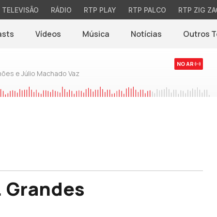
TELEVISÃO
RÁDIO
RTP PLAY
RTP PALCO
RTP ZIG ZA
asts
Vídeos
Música
Notícias
Outros 
(abre em nova jane
NO AR
mões e Júlio Machado Vaz
. Grandes