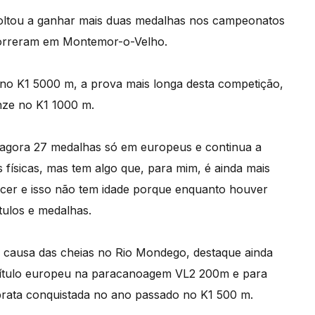
voltou a ganhar mais duas medalhas nos campeonatos
orreram em Montemor-o-Velho.
 no K1 5000 m, a prova mais longa desta competição,
nze no K1 1000 m.
 agora 27 medalhas só em europeus e continua a
 físicas, mas tem algo que, para mim, é ainda mais
ncer e isso não tem idade porque enquanto houver
ítulos e medalhas.
 causa das cheias no Rio Mondego, destaque ainda
 título europeu na paracanoagem VL2 200m e para
prata conquistada no ano passado no K1 500 m.