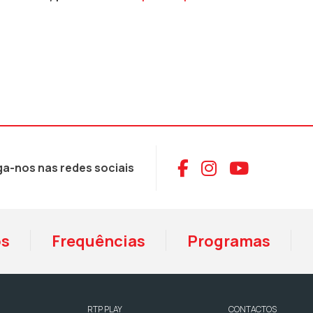
Aceder ao Face
Aceder ao I
Aceder 
ga-nos nas redes sociais
os
Frequências
Programas
RTP PLAY
CONTACTOS