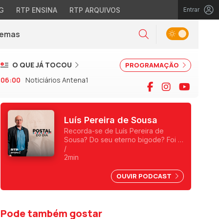
G
RTP ENSINA
RTP ARQUIVOS
Entrar
Alternar tema
Temas
la)
Pesquisar
O QUE JÁ TOCOU
PROGRAMAÇÃO
06:00
Noticiários Antena1
Facebook
Instagram
YouTu
Luís Pereira de Sousa
Recorda-se de Luís Pereira de
Sousa? Do seu eterno bigode? Foi o
primeiro a fazer programas da
/
manhã e o primeiro a ser
2min
condenado, depois do 25 de Abril,
por abuso da liberdade de
OUVIR PODCAST
imprensa.
Pode também gostar