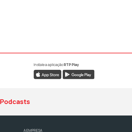
Instale a aplicação
RTP Play
book da RTP Antena 1
nstagram da RTP Antena 1
ao YouTube da RTP Antena 1
Podcasts
A EMPRESA