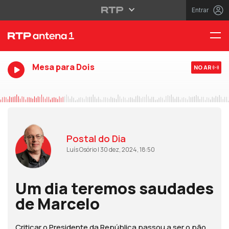
Entrar
Mesa para Dois
NO AR
Postal do Dia
Luís Osório | 30 dez, 2024, 18:50
Um dia teremos saudades
de Marcelo
Criticar o Presidente da República passou a ser o pão