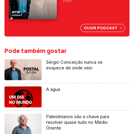
programas da manhã e o
2min
primeiro a ser condenado,
depois do 25 de Abril, por
abuso da liberdade de
imprensa.
OUVIR PODCAST
Pode também gostar
Sérgio Conceição nunca se
esquece de onde veio
A água
Palestinianos são a chave para
resolver quase tudo no Médio
Oriente