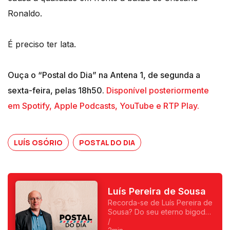
Ronaldo.
É preciso ter lata.
Ouça o “Postal do Dia” na Antena 1, de segunda a
sexta-feira, pelas 18h50.
Disponível posteriormente
em Spotify, Apple Podcasts, YouTube e RTP Play.
LUÍS OSÓRIO
POSTAL DO DIA
Luís Pereira de Sousa
Recorda-se de Luís Pereira de
Sousa? Do seu eterno bigode?
Foi o primeiro a fazer
/