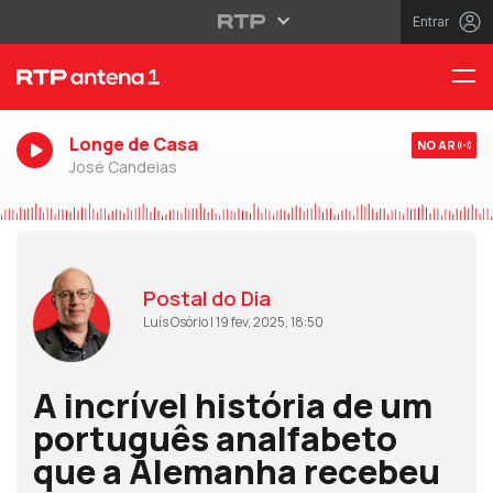
Entrar
Longe de Casa
NO AR
José Candeias
Postal do Dia
Luís Osório | 19 fev, 2025, 18:50
A incrível história de um
português analfabeto
que a Alemanha recebeu