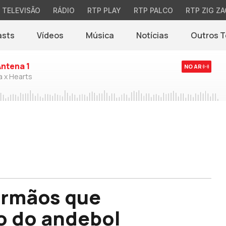
TELEVISÃO
RÁDIO
RTP PLAY
RTP PALCO
RTP ZIG ZA
asts
Vídeos
Música
Notícias
Outros 
(abre em nova jane
Antena 1
NO AR
a x Hearts
irmãos que
o do andebol