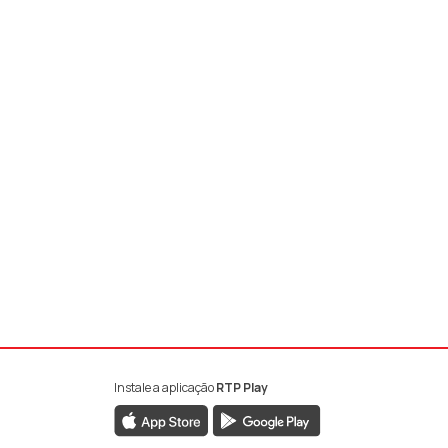
Instale a aplicação
RTP Play
book da RTP Antena 1
nstagram da RTP Antena 1
ao YouTube da RTP Antena 1