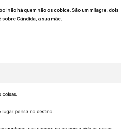
l não há quem não os cobice. São um milagre, dois
 sobre Cândida, a sua mãe.
 coisas.
 lugar pensa no destino.
 perguntamo-nos sempre se na nossa vida as coisas